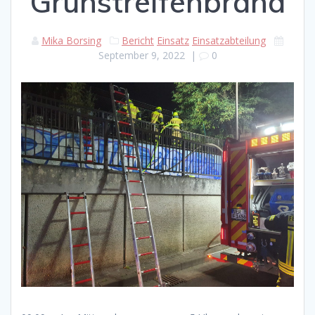
Grünstreifenbrand
Mika Borsing
Bericht
Einsatz
Einsatzabteilung
September 9, 2022
|
0