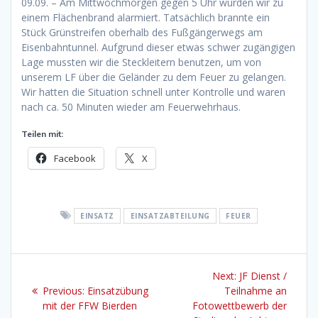
09.09. – Am Mittwochmorgen gegen 5 Uhr wurden wir zu
einem Flächenbrand alarmiert. Tatsächlich brannte ein
Stück Grünstreifen oberhalb des Fußgängerwegs am
Eisenbahntunnel. Aufgrund dieser etwas schwer zugängigen
Lage mussten wir die Steckleitern benutzen, um von
unserem LF über die Geländer zu dem Feuer zu gelangen.
Wir hatten die Situation schnell unter Kontrolle und waren
nach ca. 50 Minuten wieder am Feuerwehrhaus.
Teilen mit:
Facebook
X
EINSATZ
EINSATZABTEILUNG
FEUER
Beitragsnavigation
Next
Next:
JF Dienst /
Previous
post:
Previous:
Einsatzübung
Teilnahme an
post:
mit der FFW Bierden
Fotowettbewerb der