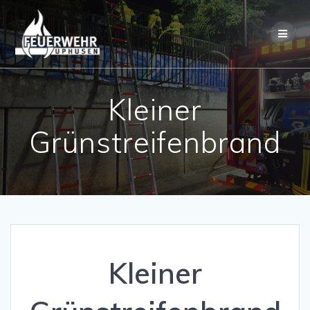
Skip
to
content
Kleiner
Grünstreifenbrand
Kleiner