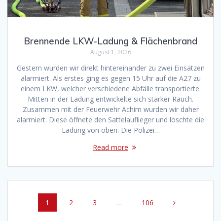
Brennende LKW-Ladung & Flächenbrand
August 1, 2026
Gestern wurden wir direkt hintereinander zu zwei Einsätzen
alarmiert. Als erstes ging es gegen 15 Uhr auf die A27 zu
einem LKW, welcher verschiedene Abfälle transportierte.
Mitten in der Ladung entwickelte sich starker Rauch.
Zusammen mit der Feuerwehr Achim wurden wir daher
alarmiert. Diese öffnete den Sattelauflieger und löschte die
Ladung von oben. Die Polizei…
Read more
Posts
Page
Page
Page
Page
1
2
3
…
106
navigation