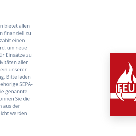
 bietet allen
 finanziell zu
zahlt einen
ird, um neue
r Einsätze zu
itäten aller
rein unserer
g. Bitte laden
gehörige SEPA-
die genannte
önnen Sie die
 aus der
eicht werden