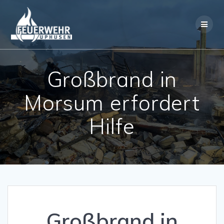
Skip
to
content
Großbrand in
Morsum erfordert
Hilfe
Großbrand in