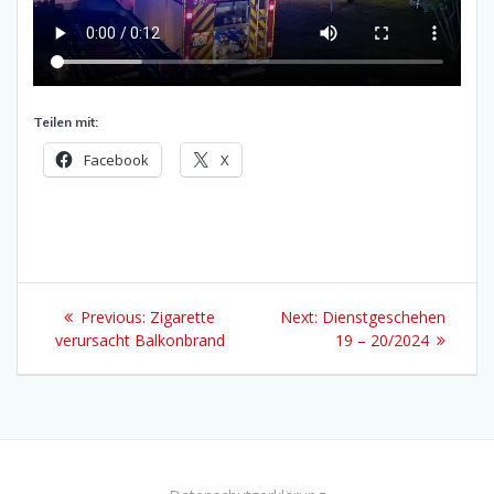
Teilen mit:
Facebook
X
Beitragsnavigation
Previous
Next
Previous:
Zigarette
Next:
Dienstgeschehen
post:
post:
verursacht Balkonbrand
19 – 20/2024