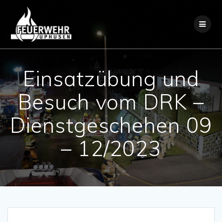
Skip
to
content
Einsatzübung und
Besuch vom DRK –
Dienstgeschehen 09
– 12/2023