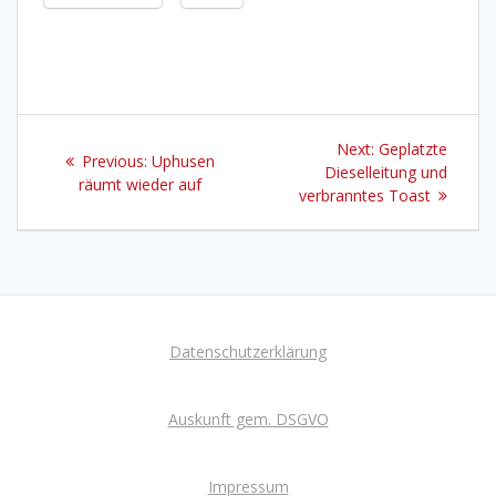
Beitragsnavigation
Next
Next:
Geplatzte
Previous
Previous:
Uphusen
post:
Dieselleitung und
post:
räumt wieder auf
verbranntes Toast
Datenschutzerklärung
Auskunft gem. DSGVO
Impressum