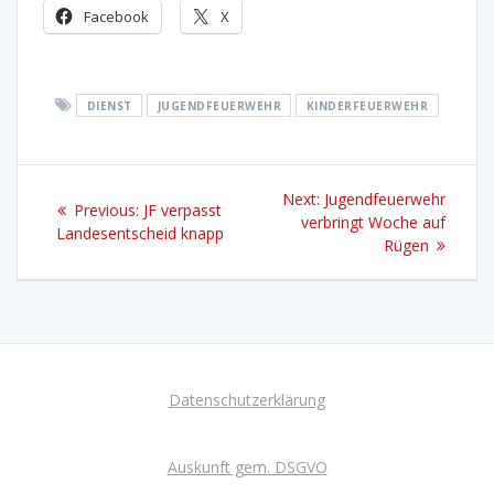
Facebook
X
DIENST
JUGENDFEUERWEHR
KINDERFEUERWEHR
Beitragsnavigation
Next
Next:
Jugendfeuerwehr
Previous
Previous:
JF verpasst
post:
verbringt Woche auf
post:
Landesentscheid knapp
Rügen
Datenschutzerklärung
Auskunft gem. DSGVO