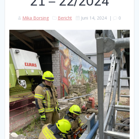
21 – 22/2024
Mika Borsing
Bericht
Juni 14, 2024
|
0