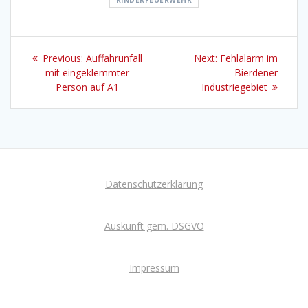
KINDERFEUERWEHR
Beitragsnavigation
Previous
Next
Previous:
Auffahrunfall
Next:
Fehlalarm im
post:
post:
mit eingeklemmter
Bierdener
Person auf A1
Industriegebiet
Datenschutzerklärung
Auskunft gem. DSGVO
Impressum