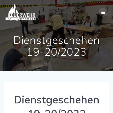
Skip
to
content
Dienstgeschehen
19-20/2023
Dienstgeschehen