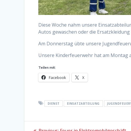
Diese Woche nahm unsere Einsatzabteilun
Autos gewaschen oder die Ersatzkleidung f
Am Donnerstag übte unsere Jugendfeuerw
Unsere Kinderfeuerwehr hat am Montag an
Teilen mit:
Facebook
X
DIENST
EINSATZABTEILUNG
JUGENDFEUE
Beitragsnavigation
Previous
Previous:
Feuer in Elektromobilgeschäft