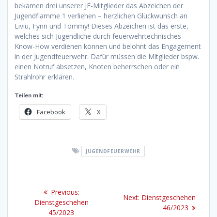
bekamen drei unserer JF-Mitglieder das Abzeichen der
Jugendflamme 1 verliehen – herzlichen Glückwunsch an
Liviu, Fynn und Tommy! Dieses Abzeichen ist das erste,
welches sich Jugendliche durch feuerwehrtechnisches
Know-How verdienen können und belohnt das Engagement
in der Jugendfeuerwehr. Dafür müssen die Mitglieder bspw.
einen Notruf absetzen, Knoten beherrschen oder ein
Strahlrohr erklären.
Teilen mit:
Facebook
X
JUGENDFEUERWEHR
Beitragsnavigation
Previous
Previous:
Next
Next:
Dienstgeschehen
post:
Dienstgeschehen
post:
46/2023
45/2023