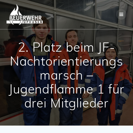
Skip
to
content
2. Platz beim JF-
Nachtorientierungs
marsch –
Jugendflamme 1 für
drei Mitglieder