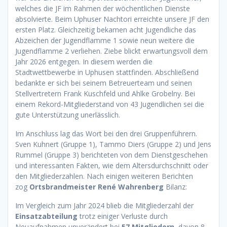
welches die JF im Rahmen der wöchentlichen Dienste
absolvierte. Beim Uphuser Nachtori erreichte unsere JF den
ersten Platz. Gleichzeitig bekamen acht Jugendliche das
Abzeichen der Jugendflamme 1 sowie neun weitere die
Jugendflamme 2 verliehen. Ziebe blickt erwartungsvoll dem
Jahr 2026 entgegen. In diesem werden die
Stadtwettbewerbe in Uphusen stattfinden. Abschließend
bedankte er sich bei seinem Betreuerteam und seinen
Stellvertretern Frank Kuschfeld und Ahlke Grobelny. Bei
einem Rekord-Mitgliederstand von 43 Jugendlichen sei die
gute Unterstützung unerlässlich.
Im Anschluss lag das Wort bei den drei Gruppenführern.
Sven Kuhnert (Gruppe 1), Tammo Diers (Gruppe 2) und Jens
Rummel (Gruppe 3) berichteten von dem Dienstgeschehen
und interessanten Fakten, wie dem Altersdurchschnitt oder
den Mitgliederzahlen. Nach einigen weiteren Berichten
zog
Ortsbrandmeister René Wahrenberg
Bilanz:
Im Vergleich zum Jahr 2024 blieb die Mitgliederzahl der
Einsatzabteilung
trotz einiger Verluste durch
Neuaufnahmen unverändert bei
57 Mitgliedern
, davon 8