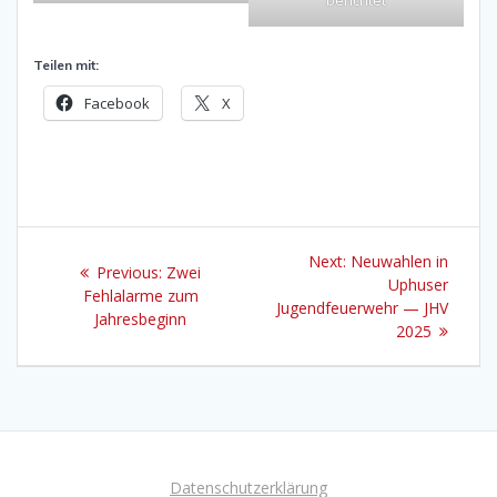
Teilen mit:
Facebook
X
Beitragsnavigation
Next
Next:
Neuwahlen in
Previous
Previous:
Zwei
post:
Uphuser
post:
Fehlalarme zum
Jugendfeuerwehr — JHV
Jahresbeginn
2025
Datenschutzerklärung