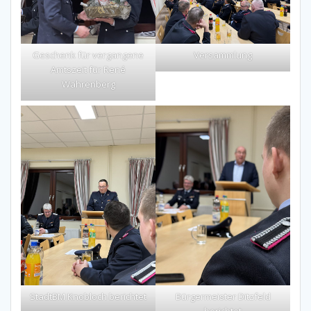
Geschenk für vergangene
Versammlung
Amtszeit für René
Wahrenberg
StadtBM Knobloch berichtet
Bürgermeister Ditzfeld
berichtet