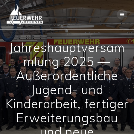
Skip
to
content
Jahreshauptversam
mlung 2025 —
Außerordentliche
Jugend- und
Kinderarbeit, fertiger
Erweiterungsbau
und neue