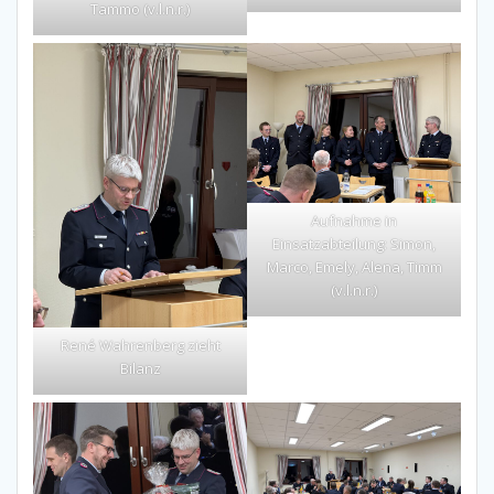
Tammo (v.l.n.r.)
Aufnahme in
Einsatzabteilung: Simon,
Marco, Emely, Alena, Timm
(v.l.n.r.)
René Wahrenberg zieht
Bilanz