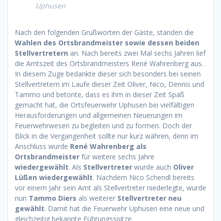
Uphusen
Nach den folgenden Grußworten der Gäste, standen die
Wahlen des Ortsbrandmeister sowie dessen beiden
Stellvertretern
an. Nach bereits zwei Mal sechs Jahren lief
die Amtszeit des Ortsbrandmeisters René Wahrenberg aus.
In diesem Zuge bedankte dieser sich besonders bei seinen
Stellvertretern im Laufe dieser Zeit Oliver, Nico, Dennis und
Tammo und betonte, dass es ihm in dieser Zeit Spaß
gemacht hat, die Ortsfeuerwehr Uphusen bei vielfältigen
Herausforderungen und allgemeinen Neuerungen im
Feuerwehrwesen zu begleiten und zu formen. Doch der
Blick in die Vergangenheit sollte nur kurz währen, denn im
Anschluss wurde
René Wahrenberg
als
Ortsbrandmeister
für weitere sechs Jahre
wiedergewählt
. Als
Stellvertreter
wurde auch
Oliver
Lüßen wiedergewählt
. Nachdem Nico Schendl bereits
vor einem Jahr sein Amt als Stellvertreter niederlegte, wurde
nun
Tammo Diers
als weiterer
Stellvertreter neu
gewählt
. Damit hat die Feuerwehr Uphusen eine neue und
gleichzeitig bekannte Führungsspitze.