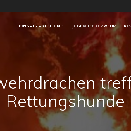
EINSATZABTEILUNG
JUGENDFEUERWEHR
KI
ehrdrachen tref
Rettungshunde