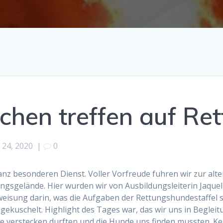
chen treffen auf Re
 24, 2020
|
0
z besonderen Dienst. Voller Vorfreude fuhren wir zur alte
ingsgelände. Hier wurden wir von Ausbildungsleiterin Jaque
weisung darin, was die Aufgaben der Rettungshundestaffel s
gekuschelt. Highlight des Tages war, das wir uns in Begle
 verstecken durften und die Hunde uns finden mussten. K