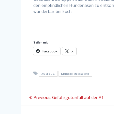
den empfindlichen Hundenasen zu entkomm
wunderbar bei Euch.
Teilen mit:
Facebook
X
AUSFLUG
KINDERFEUERWEHR
Beitragsnavigation
Previous
Previous:
Gefahrgutunfall auf der A1
post: