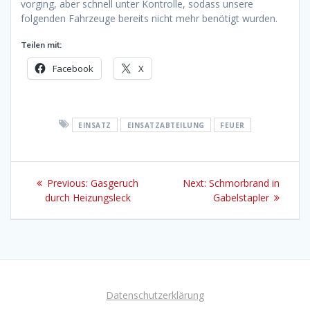
vorging, aber schnell unter Kontrolle, sodass unsere
folgenden Fahrzeuge bereits nicht mehr benötigt wurden.
Teilen mit:
Facebook
X
EINSATZ
EINSATZABTEILUNG
FEUER
Beitragsnavigation
Previous
Next
Previous:
Gasgeruch
Next:
Schmorbrand in
post:
post:
durch Heizungsleck
Gabelstapler
Datenschutzerklärung