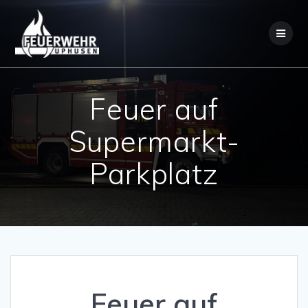
Skip
to
content
Feuer auf
Supermarkt-
Parkplatz
Feuer auf