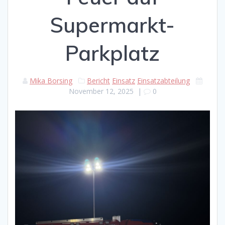
Supermarkt-
Parkplatz
Mika Borsing
Bericht
Einsatz
Einsatzabteilung
November 12, 2025
|
0