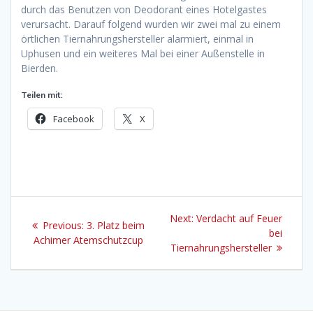
durch das Benutzen von Deodorant eines Hotelgastes
verursacht. Darauf folgend wurden wir zwei mal zu einem
örtlichen Tiernahrungshersteller alarmiert, einmal in
Uphusen und ein weiteres Mal bei einer Außenstelle in
Bierden.
Teilen mit:
Facebook
X
Beitragsnavigation
Next
Next:
Verdacht auf Feuer
Previous
Previous:
3. Platz beim
post:
bei
post:
Achimer Atemschutzcup
Tiernahrungshersteller