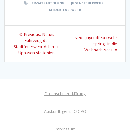
EINSATZABTEILUNG
JUGENDFEUERWEHR
KINDERFEUERWEHR
Beitragsnavigation
Previous
Previous:
Neues
Next
Next:
Jugendfeuerwehr
post:
Fahrzeug der
post:
springt in die
Stadtfeuerwehr Achim in
Weihnachtszeit
Uphusen stationiert
Datenschutzerklärung
Auskunft gem. DSGVO
Impressum