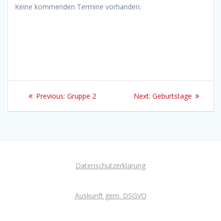
Keine kommenden Termine vorhanden.
Beitragsnavigation
Previous
Next
Previous:
Gruppe 2
Next:
Geburtstage
post:
post:
Datenschutzerklärung
Auskunft gem. DSGVO