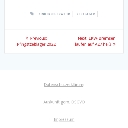
KINDERFEUERWEHR
ZELTLAGER
Beitragsnavigation
Previous
Next
Previous:
Next:
LKW-Bremsen
post:
post:
Pfingstzeltlager 2022
laufen auf A27 heiß
Datenschutzerklärung
Auskunft gem. DSGVO
Impressum