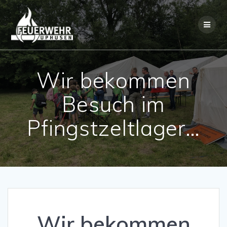
Skip
to
content
Wir bekommen
Besuch im
Pfingstzeltlager…
Wir bekommen