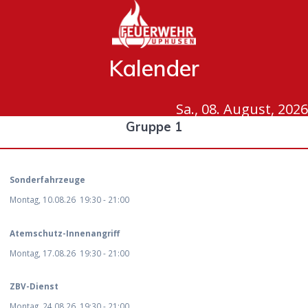
Kalender
Sa., 08. August, 2026
Gruppe 1
Sonderfahrzeuge
Montag, 10.08.26
19:30
-
21:00
Atemschutz-Innenangriff
Montag, 17.08.26
19:30
-
21:00
ZBV-Dienst
Montag, 24.08.26
19:30
-
21:00